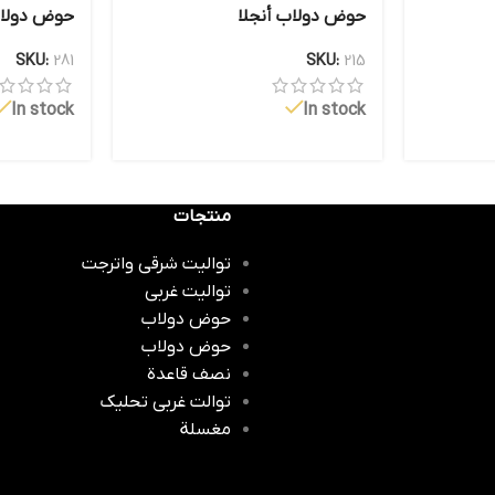
حوض دولاب أنجلا
حوض دولاب
SKU:
281
SKU:
215
In stock
In stock
منتجات
توالیت شرقی واترجت
توالیت غربی
حوض دولاب
حوض دولاب
نصف قاعدة
توالت غربی تحلیک
مغسلة