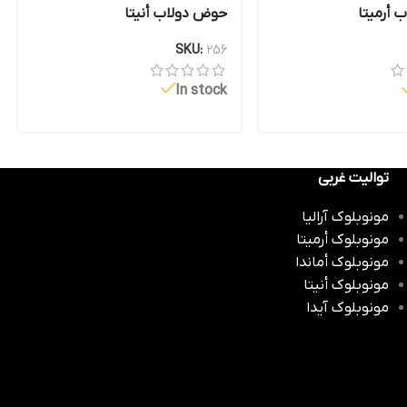
 أرمیتا
حوض دولاب أنيتا
SKU:
256
In stock
توالیت غربی
مونوبلوك آراليا
مونوبلوك أرمیتا
مونوبلوك أماندا
مونوبلوك أنيتا
مونوبلوك آیدا