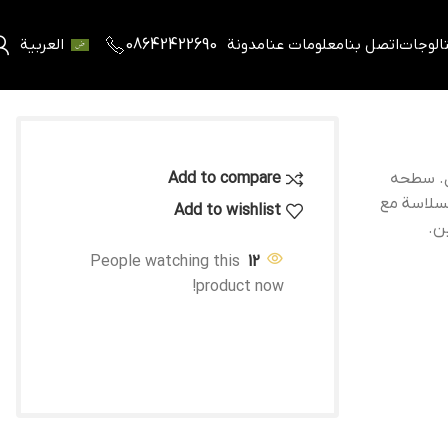
تالوجات
اتصل بنا
معلومات عنا
مدونة
08642422690
العربية
ال. سطحه
Add to compare
سلاسة مع
Add to wishlist
ن.
People watching this
12
product now!