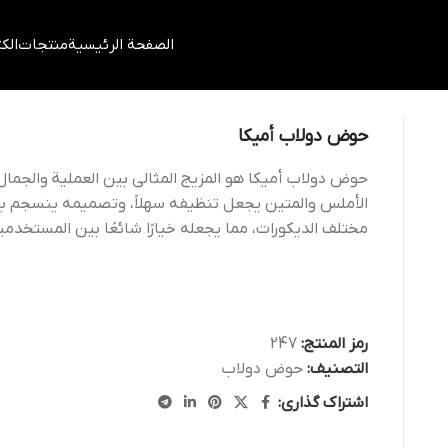
الصفحة الرئيسية
منتجات
الك
حوض دولاب أميكا
حوض دولاب أميكا هو المزيج المثالي بين العملية والجم
الأملس والمتين يجعل تنظيفه سهلاً، وتصميمه ينسجم ب
مختلف الديكورات، مما يجعله خيارًا شائعًا بين المستخدمي
رمز المنتج:
247
التصنيف:
حوض دولاب
اشتراک گذاری: