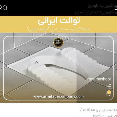
رد کردن به ناوبری
رد کردن به محتوای اصلی
توالت ایرانی
خانه
آرشیو دسته بندی "توالت ایرانی"
mrs.mashoof
0
توالت ایرانی
,
مقالات
09 فوریه 2026