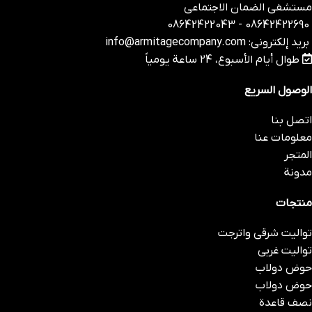
مستشفى الضمان الاجتماعي
08642422690 - 08642422043
بريد إلكتروني: info@armitagecompany.com
طوال أيام الأسبوع، 24 ساعة يومياً
الوصول السريع
اتصل بنا
معلومات عنا
المتجر
مدونة
منتجات
توالیت شرقی واترجت
توالیت غربی
حوض دولاب
حوض دولاب
نصف قاعدة