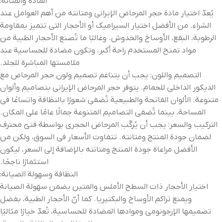
المادة والمتانة:
يُعدّ اختيار مادة حجر المرحاض الإيراني ومتانته من أهم العوامل عند
الشراء. من الأفضل اختيار السيراميك أو الأحجار التي تتميز بمقاومة
الرطوبة، البقع، الأوساخ والخدوش. وغالبًا ما تُصنع الأحجار الطبية من
مواد تمنح المستخدم راحة أكبر، وتكون مضادة للحساسية عند
ملامستها المباشرة للجلد.
التصميم واللون: يجب أن يتناغم تصميم ولون حجر المرحاض مع
الديكور الداخلي للحمام. يتوفر حجر المرحاض الإيراني بتصاميم وألوان
متنوعة. الألوان الفاتحة والطبيعية تُضفي شعورًا بالنظافة واتساعًا في
المساحة، بينما تُضفي التصاميم المتنوعة جمالًا عامًا على المكان.
التركيب والسعر: يجب أن يُركّب المرحاض الحجري بواسطة فنيّ محترف
لضمان جودة المنتج ومتانته. تتفاوت الأسعار في السوق، ولكن من
الأفضل مراعاة جودة المنتج ومتانته بالإضافة إلى السعر، ليكون
استثمارًا ناجحًا.
النظافة وسهولة الصيانة:
اختيار الأحجار ذات السطح الأملس والمتين يضمن سهولة الصيانة
ويمنع تراكم الأوساخ والبكتيريا. كما أنّ الأحجار الطبية، بفضل
تصميمها الإرجونومي وموادها المضادة للحساسية، تُعدّ خيارًا مثاليًا