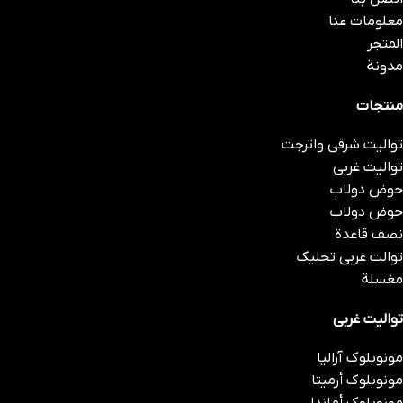
معلومات عنا
المتجر
مدونة
منتجات
توالیت شرقی واترجت
توالیت غربی
حوض دولاب
حوض دولاب
نصف قاعدة
توالت غربی تحلیک
مغسلة
توالیت غربی
مونوبلوك آراليا
مونوبلوك أرمیتا