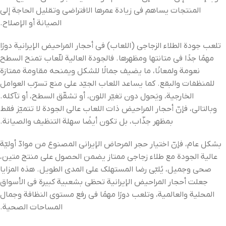
المنتجات يساهم في زيادة عمرها الافتراضي وتقليل الحاجة إلى
الصيانة أو الإصلاح.
تلعب جودة الطلاء الزجاجي (اللعاب) في أحجار المراحيض الإيرانية دورًا
مهمًا جدًا في متانتها ومظهرها. فالجودة العالية للّعاب تمنح السطح
نعومة ولمعانًا، ما يضيف جمالًا للشكل ويمنحه مقاومة ممتازة
للمنظفات والبقع. كما يساعد اللعاب الجيّد على منع تسرّب العوامل
الخارجية، ويَحول دون تغيّر اللون، أو تشقّق السطح، أو تآكله.
وبالتالي، فإنّ أحجار المراحيض ذات اللعاب عالي الجودة لا تتميّز فقط
بمظهر جذّاب، بل تكون أيضًا سهلة التنظيف والصيانة.
بشكل عام، فإنّ اختيار حجر المرحاض الإيراني المصنوع من موادّ أوليّة
عالية الجودة مع طلاء زجاجي ممتاز يضمن الحصول على منتج متين،
صحي وجميل، يُلبّي رضا المستهلك على المدى الطويل. هذه المزايا
جعلت أحجار المراحيض الإيرانية تحظى بشعبية كبيرة في الأسواق
المحلية والعالمية، وتلعب دورًا مهمًا في رفع مستوى النظافة وجمال
المساحات الصحية.