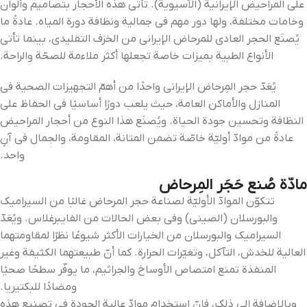
على المراحيض الإيرانية (الآسيوية). تأتي هذه الأحجار بتصاميم وألوان
وخامات مختلفة، ولها دور مهم في جمالية ونظافة دورة المياه. عادةً ما
يُصنَع الحجر العادي للمرحاض الإيراني من الخزف التقليدي، بينما تأتي
الأنواع الطبية بميزات خاصة تجعلها أكثر ملاءمة للصحّة والراحة.
يُعَدّ حجر المِرحاض الإيراني واحدًا من أهمّ التجهيزات الصحية في
المنازل والأماكن العامة، حيث يلعب دورًا أساسيًا في الحفاظ على
النظافة وتحسين جودة الحياة. ويُصنَع هذا النوع من أحجار المراحيض
عادةً من موادّ أوليّة خاصّة تضمن المتانة، المقاومة، والجمال في آنٍ
واحد.
مادّة صُنع حَجَر المِرحاض
تتكوّن الموادّ الأوليّة لصناعة حجر المرحاض غالبًا من السيراميك
والبورسلان (الصيني) وفي بعض الحالات من الفايبرغلاس. ويُعَدّ
السيراميك والبورسلان من الخيارات الأكثر شيوعًا نظرًا لمقاومتهما
العالية للخدش، التآكل، وتغيّرات الحرارة. كما أنّ طبيعتهما الكثيفة وغير
المنفذة تمنع امتصاص الأوساخ والجراثيم، ما يوفّر سطحًا صحيًا
ومضادًا للبكتيريا.
وبالإضافة إلى ذلك، فإنّ استخدام موادّ عالية الجودة في تصنيع هذه