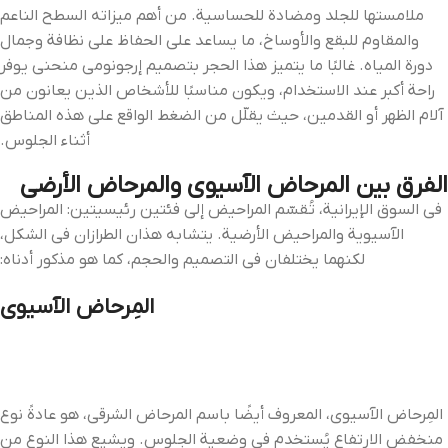
ملامستها للجلد ومضادة للحساسية. من أهم ميزاته السطح الناعم
والمقاوم للبقع والأوساخ، ما يساعد على الحفاظ على نظافة وجمال
دورة المياه. غالبًا ما يتميز هذا الحجر بتصميم إرجونومي منحني يوفر
راحة أكبر عند الاستخدام، ويكون مناسبًا للأشخاص الذين يعانون من
آلام الظهر أو القدمين، حيث يقلّل من الضغط الواقع على هذه المناطق
أثناء الجلوس.
الفرق بين المرحاض الآسيوي والمرحاض الأرضي
في السوق الإيرانية، تُقسّم المراحيض إلى فئتين رئيسيتين: المراحيض
الآسيوية والمراحيض الأرضية. يتشابه هذان الطرازان في الشكل،
لكنهما يختلفان في التصميم والحجم، كما هو مذكور أدناه:
المِرحاض الآسيوي
المِرحاض الآسيوي، المعروف أيضًا باسم المرحاض الشرقي، هو عادةً نوع
منخفض الارتفاع يُستخدم في وضعية الجلوس. ويشيع هذا النوع من