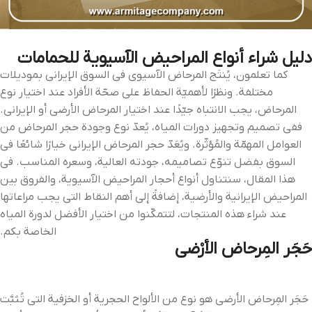
دليل شراء أنواع المراحيض الآسيوية للحمامات
كما تعلمون، يُنتَج المرحاض الآسيوي في السوق الإيراني بموديلات
مختلفة. ونظرًا لأهميّة الحفاظ على صحّة الأفراد عند اختيار نوع
المرحاض، يجب الانتباه جيّدًا عند اختيار المرحاض الأرضي أو الإيراني.
ففي تصميم وتجهيز دورات المياه، يُعدّ نوع وجودة حجر المرحاض من
العوامل المهمّة والمُؤثّرة. ويُعَدّ حجر المرحاض الإيراني خيارًا شائعًا في
السوق بفضل تنوّع تصاميمه، جودته العالية، وسعره المناسب. في
هذا المقال، سنتناول أنواع أحجار المراحيض الآسيوية، والفروق بين
المراحيض الإيرانية والأرضية، إضافةً إلى أهم النقاط التي يجب مراعاتها
عند شراء هذه المنتجات، لتتمكّنوا من اختيار الأفضل لدورة المياه
الخاصة بكم.
حَجَر المِرحاض الأرْضي
حَجَر المِرحاض الأرضي هو نوع من الألواح الحجرية أو الخزفية التي تُثبَّت