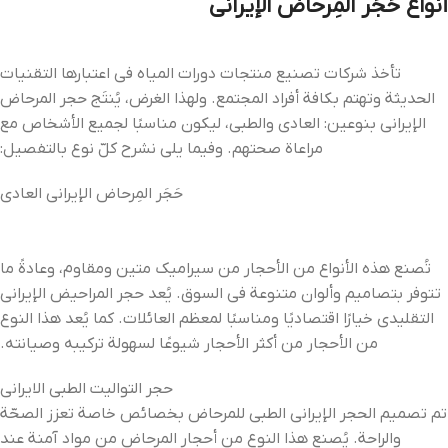
أنواع حَجَر المِرحاض الإيراني
تأخذ شركات تصنيع منتجات دورات المياه في اعتبارها التقنيات
الحديثة وتهتم بكافة أفراد المجتمع. ولهذا الغرض، يُنتَج حجر المرحاض
الإيراني بنوعين: العادي والطبي، ليكون مناسبًا لجميع الأشخاص مع
مراعاة صحتهم. وفيما يلي نشرح كلّ نوع بالتفصيل:
حَجَر المِرحاض الإيراني العادي
تُصنع هذه الأنواع من الأحجار من سيراميك متين ومقاوم، وعادةً ما
تتوفر بتصاميم وألوان متنوعة في السوق. يُعد حجر المراحيض الإيراني
التقليدي خيارًا اقتصاديًا ومناسبًا لمعظم العائلات. كما يُعد هذا النوع
من الأحجار من أكثر الأحجار شيوعًا لسهولة تركيبه وصيانته.
حجر التواليت الطبي الايراني
تم تصميم الحجر الإيراني الطبي للمرحاض بخصائص خاصة تعزز الصحّة
والراحة. يُصنع هذا النوع من أحجار المرحاض من مواد آمنة عند