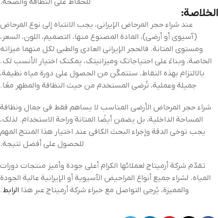
للحفاظ على النظافة والصحة.
الخلاصة:
عند شراء حجر المرحاض الإيراني، يجب الانتباه إلى نوع المرحاض
(آسيوي أو أرضي)، المادة المصنوع منها، التصميم، اللون، السعر،
ومستوى المتانة. فالحجر الإيراني العادي والطبي لكل منهما ميزاته
الخاصة، وبناءً على احتياجاتك وميزانيتك، يمكنك اختيار الأنسب لك.
بالالتزام بهذه النقاط، ستتمكّن من الحصول على دورة مياه نظيفة،
جميلة وعملية، تُرضي المستخدم من حيث النظافة والمظهر معًا.
شراء حجر المرحاض الأرضي المناسب لا يساهم فقط في جمال ونظافة
المساحة الداخلية، بل يضمن أيضًا المتانة وراحة الاستخدام. لذلك،
يجب توخي الدقة وإجراء البحث الكافي عند اختيار هذا المنتج المهم
للحصول على أفضل نتيجة.
تقدّم شركة أرمیتاج لعملائها الكرام أعلى جودة وأميز منتجات دورات
المياه. لشراء جميع أنواع المراحيض الآسيوية أو الإيرانية عالية الجودة
والمميزة، يُرجى التواصل مع خبراء شركة أرمیتاج عبر هذا
الرابط
.